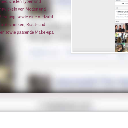
hiedlichsten Typen und
Entwickeln von Moden und
 Beratung, sowie eine Vielzahl
Farbtechniken, Braut- und
gen sowie passende Make-ups.