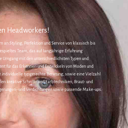
en Headworkers!
an Styling, Perfektion und Service von klassisch bis
ngespieltes Team, das auf langjährige Erfahrung
he Umgang mit den unterschiedlichsten Typen und
ent für das Erkennen und Entwickeln von Moden und
e individuelle typgerechte Beratung, sowie eine Vielzahl
len kreative Schnitt- und Farbtechniken, Braut- und
gerungen- und Verdichtungen sowie passende Make-ups.