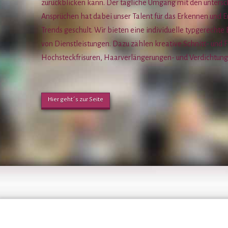
zurückblicken kann. Der tägliche Umgang mit den untersc
Ansprüchen hat dabei unser Talent für das Erkennen und 
Trends geschult. Wir bieten eine individuelle typgerechte
von Dienstleistungen. Dazu zählen kreative Schnitt- und 
Hochsteckfrisuren, Haarverlängerungen- und Verdichtun
Hier geht´s zur Seite