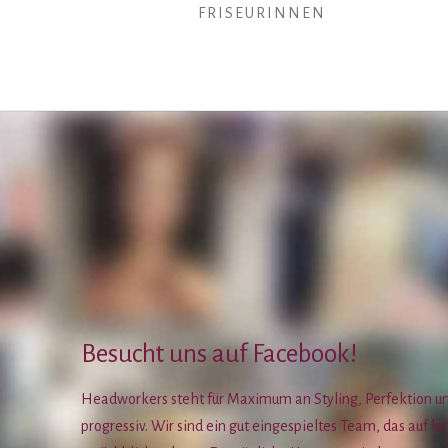
FRISEURINNEN
Besucht uns auf Facebook!
Headworkers steht für Maximum an Styling, Perfektion und
progressiv. Wir sind ein gut eingespieltes Team, das auf l