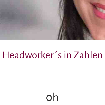
Headworker´s in Zahlen
0
h