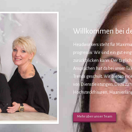
Willkommen bei d
Headworkers steht für Maximum 
progressiv. Wir sind ein gut ei
zurückblicken kann. Der täglic
Ansprüchen hat dabei unser Tal
Trends geschult. Wir bieten ein
von Dienstleistungen. Dazu zäh
Hochsteckfrisuren, Haarverlän
Mehr über unser Team