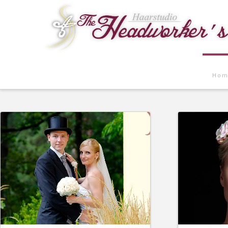
Haarstudio
"The
Headworkers"
Hom