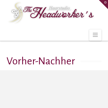
T
t
W
Navi
Vorher-Nachher